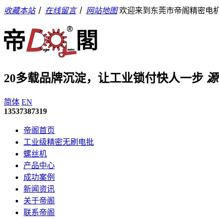
收藏本站
丨
在线留言
丨
网站地图
欢迎来到东莞市帝阁精密电
20多载品牌沉淀，让工业锁付快人一步
源
简体
EN
13537387319
帝阁首页
工业级精密无刷电批
螺丝机
产品中心
成功案例
新闻资讯
关于帝阁
联系帝阁