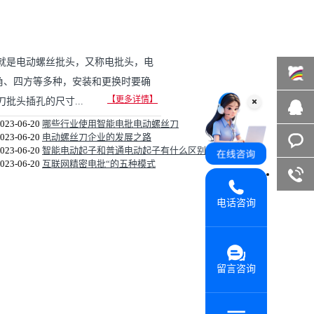
就是电动螺丝批头，又称电批头，电
角、四方等多种，安装和更换时要确
【更多详情】
头插孔的尺寸...
百度商
023-06-20
哪些行业使用智能电批电动螺丝刀
023-06-20
电动螺丝刀企业的发展之路
桥
在线咨
023-06-20
智能电动起子和普通电动起子有什么区别
023-06-20
互联网精密电批“的五种模式
询
客服咨
电话咨询
询
留言咨询