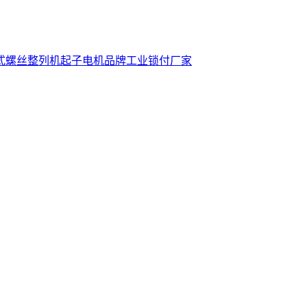
式螺丝整列机
起子电机品牌
工业锁付厂家