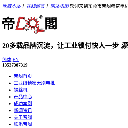
收藏本站
丨
在线留言
丨
网站地图
欢迎来到东莞市帝阁精密电
20多载品牌沉淀，让工业锁付快人一步
源
简体
EN
13537387319
帝阁首页
工业级精密无刷电批
螺丝机
产品中心
成功案例
新闻资讯
关于帝阁
联系帝阁