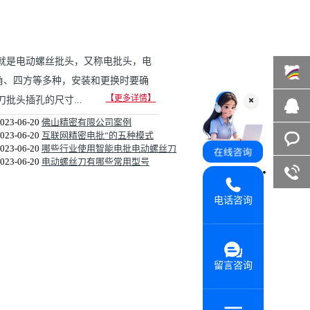
就是电动螺丝批头，又称电批头，电
角、四方等多种，安装和更换时要确
【更多详情】
头插孔的尺寸...
百度商
023-06-20
佛山精密有限公司案例
023-06-20
互联网精密电批“的五种模式
桥
在线咨
023-06-20
哪些行业使用智能电批电动螺丝刀
023-06-20
电动螺丝刀有哪些常用型号
询
客服咨
电话咨询
询
留言咨询