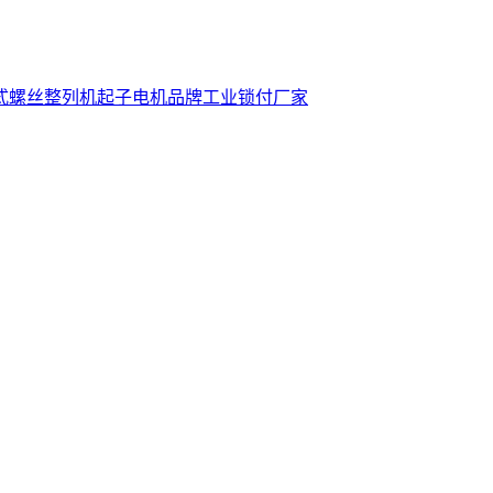
式螺丝整列机
起子电机品牌
工业锁付厂家